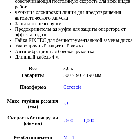
регулировкой
обеспечивающая постоянную скорость для всех видов
оборотов
работ
Функция блокировки линии для предотвращения
автоматического запуска
Защита от перегрузки
Предохранительная муфта для защиты оператора от
эффекта отдачи
Гайка FIXTEC для безинструментальной замены диска
Ударопрочный защитный кожух
Антивибрационная боковая рукоятка
Длинный кабель 4 м
Вес
3,9 кг
Габариты
500 × 90 × 190 мм
Платформа
Сетевой
Макс. глубина резания
33
(мм)
Скорость без нагрузки
2600 — 11,000
(об/мин)
Резьба шпинделя
M 14