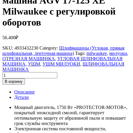
машина AGV 17-125 XE
Milwaukee с регулировкой
оборотов
56.400
₽
SKU:
4933432230
Category:
Шлифмашины (Угловая, прямая
шлифовальная, ленточная машина)
Tags:
milwaukee
,
милуоки
,
ОТРЕЗНАЯ МАШИНКА
,
УГЛОВАЯ ШЛИФОВАЛЬНАЯ
МАШИНА
,
УШМ
,
УШМ МИЛУОКИ
,
ШЛИФОВАЛЬНАЯ
МАШИНКА
Количество
товара
В корзину
Угловая
шлифовальная
Описание
машина
Детали
AGV
17-
Мощный двигатель, 1750 Вт «PROTECTOR-MOTOR»,
125
покрытый эпоксидной смолой, гарантирует
XE
оптимальную защиту от абразивной пыли и повышает
Milwaukee
срок службы инструмента
с
Электронная система постоянной мощности,