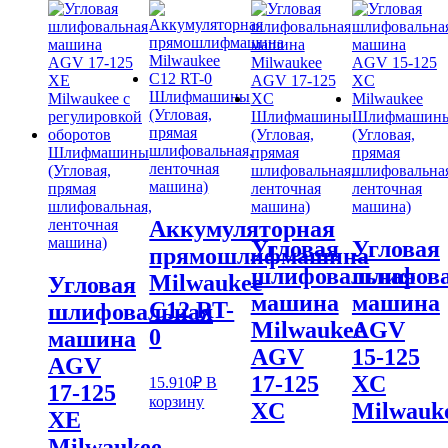
Шлифмашины
(Угловая,
Шлифмашины
Шлифмашин
прямая
(Угловая,
(Угловая,
шлифовальная,
Шлифмашины
прямая
прямая
ленточная
(Угловая,
шлифовальная,
шлифовальная
машина)
прямая
ленточная
ленточная
шлифовальная,
машина)
машина)
Аккумуляторная
ленточная
машина)
Угловая
Угловая
прямошлифмашина
шлифовальная
шлифов
Milwaukee
Угловая
машина
машина
C12 RT-
шлифовальная
Milwaukee
AGV
0
машина
AGV
15-125
AGV
17-125
XC
15.910
₽
В
17-125
корзину
XC
Milwauk
XE
Milwaukee