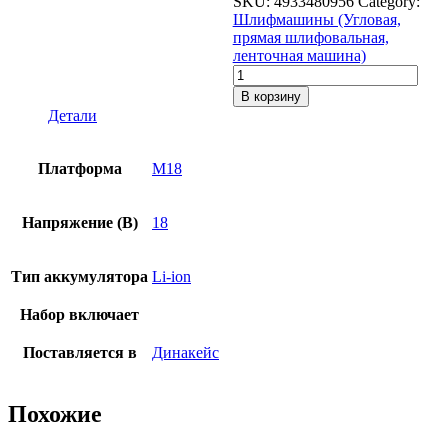
SKU:
4933480956
Category:
Шлифмашины (Угловая,
прямая шлифовальная,
ленточная машина)
Количество
товара
В корзину
Аккумуляторная
Детали
прямошлифмашина
Milwaukee
M18
Платформа
M18
FDGROVB-
502X
Напряжение (В)
18
Тип аккумулятора
Li-ion
Набор включает
Поставляется в
Динакейс
Похожие