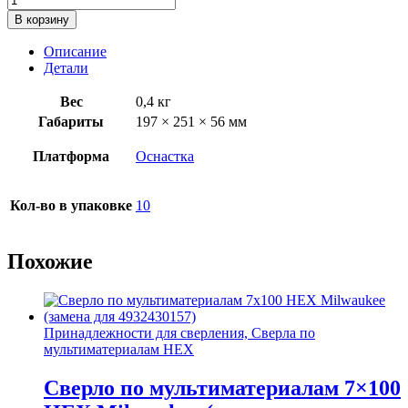
товара
В корзину
Набор
сверл
Описание
по
Детали
металлу
Milwaukee
Вес
0,4 кг
RedHEX
Габариты
197 × 251 × 56 мм
HSS-
G
Платформа
Оснастка
TiN
(10шт)
Кол-во в упаковке
10
Похожие
Принадлежности для сверления, Сверла по
мультиматериалам HEX
Сверло по мультиматериалам 7×100