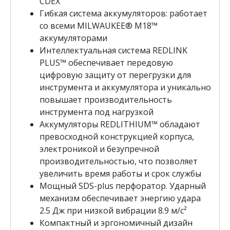
CDEX
в
Гибкая система аккумуляторов: работает
а
со всеми MILWAUKEE® М18™
р
аккумуляторами
а
Интеллектуальная система REDLINK
А
PLUS™ обеспечивает передовую
к
цифровую защиту от перегрузки для
к
инструмента и аккумулятора и уникально
у
повышает производительность
м
инструмента под нагрузкой
у
Аккумуляторы REDLITHIUM™ обладают
л
превосходной конструкцией корпуса,
я
электроникой и безупречной
т
производительностью, что позволяет
о
увеличить время работы и срок службы
р
Мощный SDS-plus перфоратор. Ударный
н
механизм обеспечивает энергию удара
ы
2.5 Дж при низкой вибрации 8.9 м/с²
й
Компактный и эргономичный дизайн
п