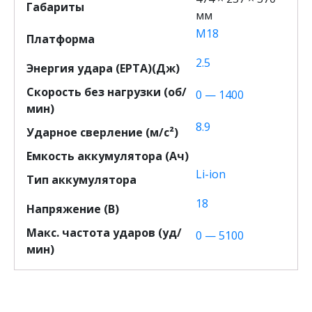
Габариты
i
мм
l
M18
Платформа
w
2.5
a
Энергия удара (EPTA)(Дж)
u
Скорость без нагрузки (об/
0 — 1400
k
мин)
e
8.9
e
Ударное сверление (м/c²)
Емкость аккумулятора (Ач)
Li-ion
Тип аккумулятора
18
Напряжение (В)
Макс. частота ударов (уд/
0 — 5100
мин)