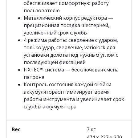
обеспечивает комфортную работу
е
пользователю
р
Металлический корпус редуктора —
ф
прецизионная посадка шестерней,
о
увеличенный срок службы
р
4 режима работы: сверление с ударом,
а
только удар, сверление, variolock для
т
установки долота под нужным углом с
о
последующей фиксацией
р
FIXTEC™ система — бесключевая смена
M
патрона
1
Контроль состояния каждой ячейки
8
аккумулятораоптимизирует время
C
работы инструмента и увеличивает срок
H
службы аккумулятора
X
-
0
Вес
7 кг
Х
M
474 × 237 × 370