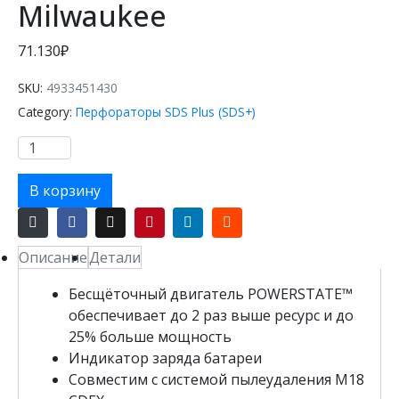
Milwaukee
71.130
₽
SKU:
4933451430
Category:
Перфораторы SDS Plus (SDS+)
К
о
л
В корзину
и
ч
е
Описание
Детали
с
Бесщёточный двигатель POWERSTATE™
т
обеспечивает до 2 раз выше ресурс и до
в
25% больше мощность
о
Индикатор заряда батареи
т
Совместим с системой пылеудаления M18
о