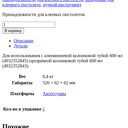
клеевого пистолета
,
ручной инструмент
Принадлежности для клеевых пистолетов
Количество
товара
В корзину
Принадлежности
для
Описание
клеевых
Детали
пистолетов
Шток
Для использования с алюминиевой колонковой тубой 600 мл
поршня
(4932352845) прозрачной колонковой тубой 600 мл
600мм
(4932352843).
Milwaukee
Вес
0,4 кг
Габариты
520 × 62 × 62 мм
Платформа
Аксессуары
Кол-во в упаковке
1
Похожие