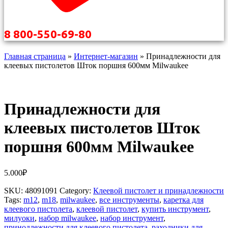
8 800-550-69-80
Главная страница
»
Интернет-магазин
»
Принадлежности для
клеевых пистолетов Шток поршня 600мм Milwaukee
Принадлежности для
клеевых пистолетов Шток
поршня 600мм Milwaukee
5.000
₽
SKU:
48091091
Category:
Клеевой пистолет и принадлежности
Tags:
m12
,
m18
,
milwaukee
,
все инструменты
,
каретка для
клеевого пистолета
,
клеевой пистолет
,
купить инструмент
,
милуоки
,
набор milwaukee
,
набор инструмент
,
принодлежности для клеевого пистолета
,
раходники для