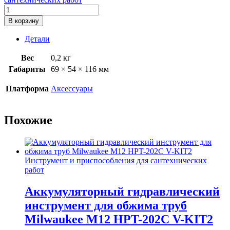
Количество
товара
В корзину
Наконечник-
резак
Детали
для
корней
Вес
0,2 кг
для
Габариты
69 × 54 × 116 мм
барабанной
машины
Платформа
Аксессуары
75
мм
(16
Похожие
мм
+
20
мм
трос.)
Инструмент и приспособления для сантехнических
Milwaukee
работ
Аккумуляторный гидравлический
инструмент для обжима труб
Milwaukee M12 HPT-202C V-KIT2