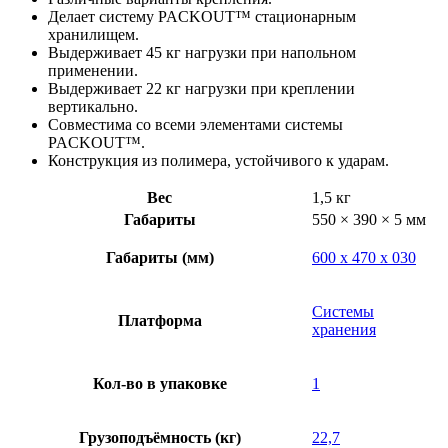
поверхностях
Делает систему PACKOUT™ стационарным
Milwaukee
хранилищем.
Выдерживает 45 кг нагрузки при напольном
применении.
Выдерживает 22 кг нагрузки при креплении
вертикально.
Совместима со всеми элементами системы
PACKOUT™.
Конструкция из полимера, устойчивого к ударам.
Вес
1,5 кг
Габариты
550 × 390 × 5 мм
Габариты (мм)
600 x 470 x 030
Системы
Платформа
хранения
Кол-во в упаковке
1
Грузоподъёмность (кг)
22,7