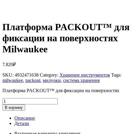
Платформа PACKOUT™ для
фиксации на поверхностях
Milwaukee
7.820
₽
SKU:
4932471638
Category:
Хранение инструментов
Tags:
milwaukee
,
packout
,
милуоки
,
система хранения
Платформа PACKOUT™ для фиксации на поверхностях
Количество
товара
В корзину
Платформа
PACKOUT™
Описание
для
Детали
фиксации
на
Различные варианты крепления.