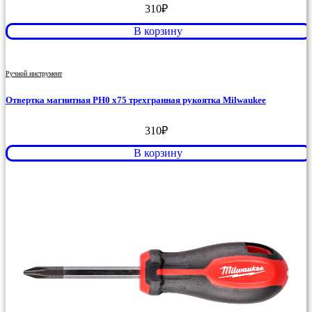
310
₽
В корзину
Ручной инструмент
Отвертка магнитная PH0 x75 трехгранная рукоятка Milwaukee
310
₽
В корзину