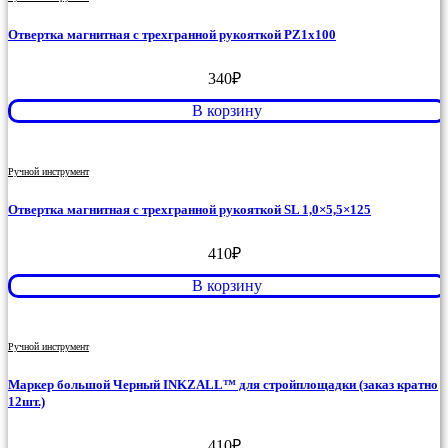
Отвертка магнитная с трехгранной рукояткой PZ1x100
340
₽
В корзину
Ручной инструмент
Отвертка магнитная с трехгранной рукояткой SL 1,0×5,5×125
410
₽
В корзину
Ручной инструмент
Маркер большой Черный INKZALL™ для стройплощадки (заказ кратно
12шт.)
410
₽