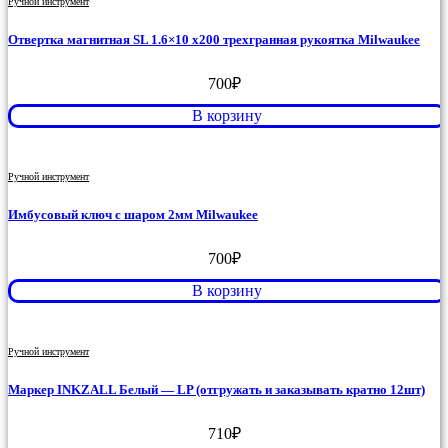
Ручной инструмент
Отвертка магнитная SL 1.6×10 x200 трехгранная рукоятка Milwaukee
700
₽
В корзину
Ручной инструмент
Имбусовый ключ с шаром 2мм Milwaukee
700
₽
В корзину
Ручной инструмент
Маркер INKZALL Белый — LP (отгружать и заказывать кратно 12шт)
710
₽