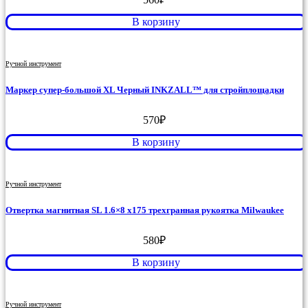
В корзину
Ручной инструмент
Маркер супер-большой XL Черный INKZALL™ для стройплощадки
570
₽
В корзину
Ручной инструмент
Отвертка магнитная SL 1.6×8 x175 трехгранная рукоятка Milwaukee
580
₽
В корзину
Ручной инструмент